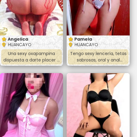
Angelica
Pamela
HUANCAYO
HUANCAYO
Una sexy oxapampina
Tengo sexy lencería, tetas
dispuesta a darte placer a
sabrosas, oral y anal
montones.
apretadito.